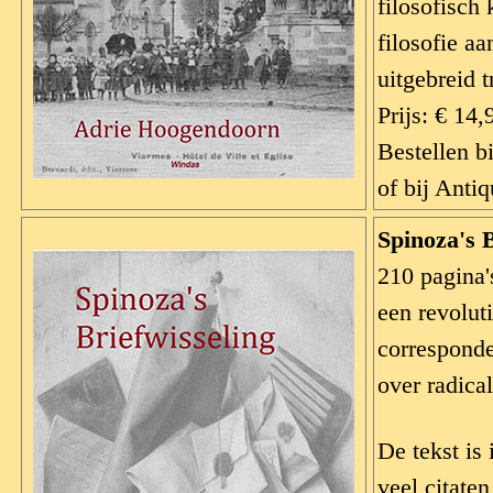
filosofisch 
filosofie a
uitgebreid 
Prijs: € 14,
Bestellen b
of bij Anti
Spinoza's B
210 pagina'
een revolut
corresponde
over radica
De tekst is
veel citate