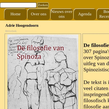
Ga naar de inhoud
Zoeken
Nieuws over
Bo
Home
Over ons
Agenda
ons
Recen
Adrie Hoogendoorn
Bibliotheek
De filosofi
307 pagina'
over Spinoz
uitleg van 
Spinozistis
De tekst is
veel citate
inspringend 
filosofisch 
filosofie a