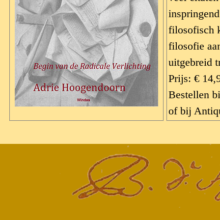
inspringend 
filosofisch 
filosofie a
uitgebreid 
Prijs: € 14,
Bestellen b
of bij Anti
Terug naar de inhoud